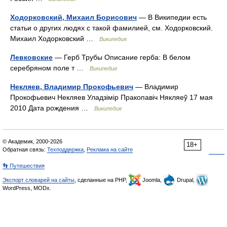
Ходорковский, Михаил Борисович
— В Википедии есть
статьи о других людях с такой фамилией, см. Ходорковский.
Михаил Ходорковский …
Википедия
Левковские
— Герб Трубы Описание герба: В белом
серебряном поле т …
Википедия
Некляев, Владимир Прокофьевич
— Владимир
Прокофьевич Некляев Уладзімір Пракопавіч Някляеў 17 мая
2010 Дата рождения …
Википедия
© Академик, 2000-2026
18+
Обратная связь:
Техподдержка
,
Реклама на сайте
👣 Путешествия
Экспорт словарей на сайты
, сделанные на PHP,
Joomla,
Drupal,
WordPress, MODx.